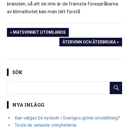
bränslen, så att de inte är de främsta förespråkarna
av klimathotet kan man lätt förstå.
Inläggsnavigering
PREVIOUS
MATSVINNET UTOMLANDS
POST:
NEXT
ÅTERVINN OCH ÅTERBRUKA
POST:
SÖK
NYA INLÄGG
Kan vätgas bli nyckeln i Sveriges gröna omställning?
Testa de senaste vinnyheterna