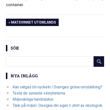
container
Inläggsnavigering
PREVIOUS
MATSVINNET UTOMLANDS
POST:
SÖK
NYA INLÄGG
Kan vätgas bli nyckeln i Sveriges gröna omställning?
Testa de senaste vinnyheterna
Miljövänliga handväskor
Tänk på miljön: Designa din egen t-shirt av ekologisk