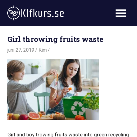
Skip
to
content
Klimat,
Klfkurs.se
mat
Girl throwing fruits waste
och
miljö
juni 27, 2019
Kim
Girl and boy trowing fruits waste into green recycling