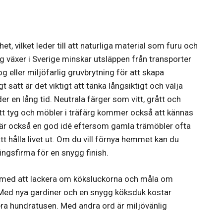
t, vilket leder till att naturliga material som furu och
lag växer i Sverige minskar utsläppen från transporter
g eller miljöfarlig gruvbrytning för att skapa
t sätt är det viktigt att tänka långsiktigt och välja
en lång tid. Neutrala färger som vitt, grått och
ått tyg och möbler i träfärg kommer också att kännas
 är också en god idé eftersom gamla trämöbler ofta
t hålla livet ut. Om du vill förnya hemmet kan du
ingsfirma för en snygg finish.
fta med att lackera om köksluckorna och måla om
. Med nya gardiner och en snygg köksduk kostar
era hundratusen. Med andra ord är miljövänlig