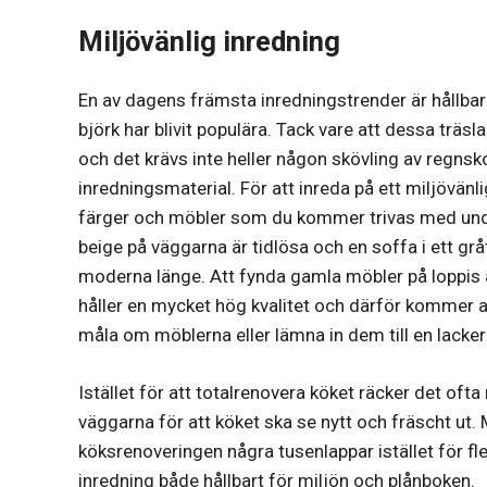
Miljövänlig inredning
En av dagens främsta inredningstrender är hållbarhe
björk har blivit populära. Tack vare att dessa träs
och det krävs inte heller någon skövling av regnsko
inredningsmaterial. För att inreda på ett miljövänlig
färger och möbler som du kommer trivas med under 
beige på väggarna är tidlösa och en soffa i ett gr
moderna länge. Att fynda gamla möbler på loppis
håller en mycket hög kvalitet och därför kommer at
måla om möblerna eller lämna in dem till en lacker
Istället för att totalrenovera köket räcker det o
väggarna för att köket ska se nytt och fräscht ut
köksrenoveringen några tusenlappar istället för fl
inredning både hållbart för miljön och plånboken.