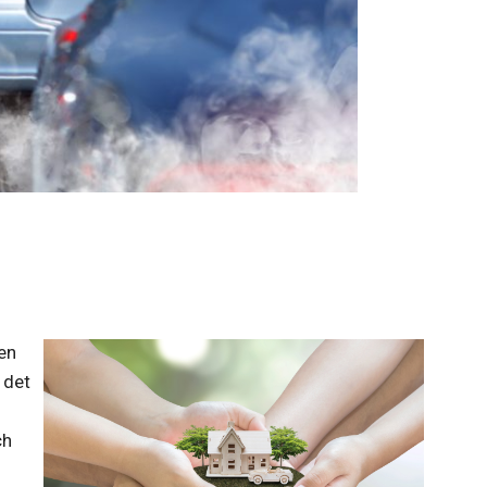
en
 det
ch